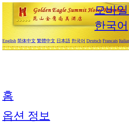
모바일
한국어
English
简体中文
繁體中文
日本語
한국어
Deutsch
Français
Itali
홈
옵션 정보