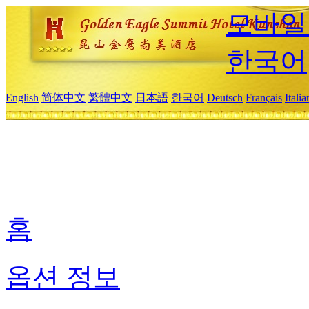
모바일
한국어
English
简体中文
繁體中文
日本語
한국어
Deutsch
Français
Itali
홈
옵션 정보