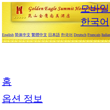
모바일
한국어
English
简体中文
繁體中文
日本語
한국어
Deutsch
Français
Itali
홈
옵션 정보