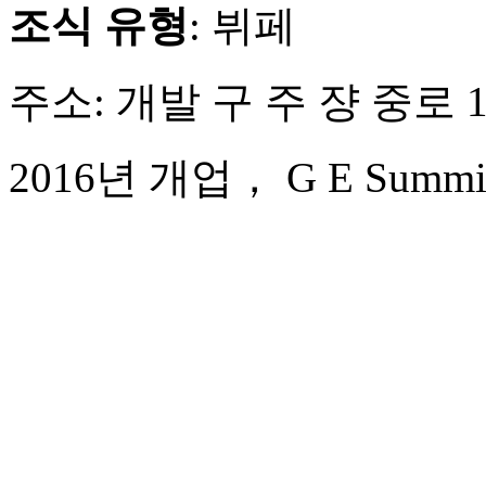
조식 유형
: 뷔페
주소: 개발 구 주 쟝 중로 1
2016년 개업， G E Summit 