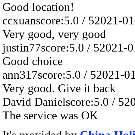
Good location!
ccxuan
score:5.0 / 5
2021-01
Very good, very good
justin77
score:5.0 / 5
2021-0
Good choice
ann317
score:5.0 / 5
2021-0
Very good. Give it back
David Daniel
score:5.0 / 5
2
The service was OK
It's provided by
China Hol