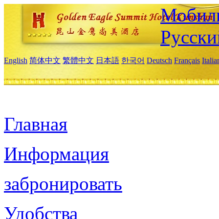
Мобиль
Русски
English
简体中文
繁體中文
日本語
한국어
Deutsch
Français
Itali
Главная
Информация
забронировать
Удобства