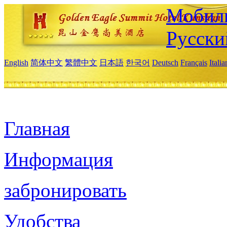
Мобиль
Русски
English
简体中文
繁體中文
日本語
한국어
Deutsch
Français
Itali
Главная
Информация
забронировать
Удобства