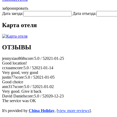
забронировать
Дата заезда:
Дата отъезда:
Карта отеля
ОТЗЫВЫ
jennyxiao868
score:5.0 / 5
2021-01-25
Good location!
ccxuan
score:5.0 / 5
2021-01-14
Very good, very good
justin77
score:5.0 / 5
2021-01-05
Good choice
ann317
score:5.0 / 5
2021-01-02
Very good. Give it back
David Daniel
score:5.0 / 5
2020-12-23
The service was OK
It's provided by
China Holiday
, [
view more reviews
].