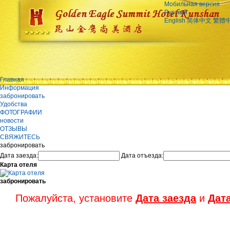
Мобильная версия
Русский
English
简体中文
繁體
Главная
Информация
забронировать
Удобства
ФОТОГРАФИИ
новости
ОТЗЫВЫ
СВЯЖИТЕСЬ
забронировать
Дата заезда:
Дата отъезда:
Карта отеля
забронировать
Пожалуйста, установите
Дата заезда
и
Дат