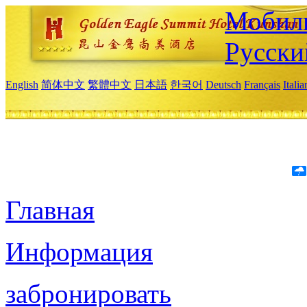
Мобиль
Русски
English
简体中文
繁體中文
日本語
한국어
Deutsch
Français
Itali
Главная
Информация
забронировать