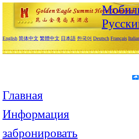
Мобиль
Русски
English
简体中文
繁體中文
日本語
한국어
Deutsch
Français
Itali
Главная
Информация
забронировать