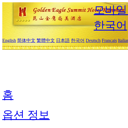
모바일
한국어
English
简体中文
繁體中文
日本語
한국어
Deutsch
Français
Itali
홈
옵션 정보