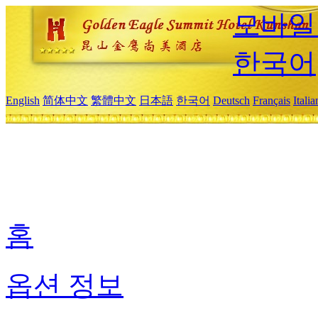
모바일
한국어
English
简体中文
繁體中文
日本語
한국어
Deutsch
Français
Itali
홈
옵션 정보