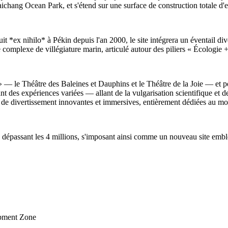
hang Ocean Park, et s'étend sur une surface de construction totale d'
t *ex nihilo* à Pékin depuis l'an 2000, le site intégrera un éventail div
de complexe de villégiature marin, articulé autour des piliers « Écologi
 » — le Théâtre des Baleines et Dauphins et le Théâtre de la Joie — et p
t des expériences variées — allant de la vulgarisation scientifique et de
s et de divertissement innovantes et immersives, entièrement dédiées au m
s dépassant les 4 millions, s'imposant ainsi comme un nouveau site emblé
opment Zone