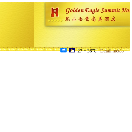
27 ~ 36℃
Détail météo