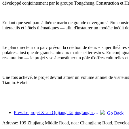
développé conjointement par le groupe Tongcheng Construction et Haic
En tant que seul parc à thème marin de grande envergure à être construi
interactifs et hôtels thématiques — afin d'instaurer un modèle inédit 
Le plan directeur du parc prévoit la création de deux « super-théâtres
polaires ainsi que de grands animaux marins et terrestres. En conjuguan
restauration — le projet vise à constituer un pôle d'offres culturelle
Une fois achevé, le projet devrait attirer un volume annuel de visiteur
Tianjin-Hebei.
Prev:Le projet Xi'an Qujiang Taipingfang a officiellement débuté sa construction, avec une superficie totale de 137 000 mètres carrés.
Go Back
Adresse: 199 Zhujiang Middle Road, near Changjiang Road, Devel