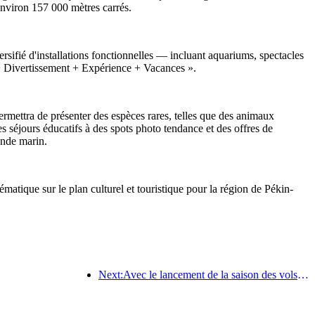
environ 157 000 mètres carrés.
ersifié d'installations fonctionnelles — incluant aquariums, spectacles
e + Divertissement + Expérience + Vacances ».
ermettra de présenter des espèces rares, telles que des animaux
s séjours éducatifs à des spots photo tendance et des offres de
onde marin.
matique sur le plan culturel et touristique pour la région de Pékin-
Next:Avec le lancement de la saison des vols été-automne, les trois aéroports de l'île de Hainan ont ajouté 41 nouvelles destinations.