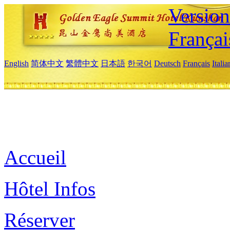
Versio
Françai
English
简体中文
繁體中文
日本語
한국어
Deutsch
Français
Itali
Accueil
Hôtel Infos
Réserver