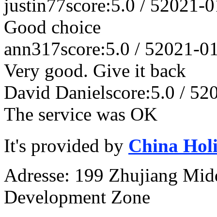
justin77
score:5.0 / 5
2021-0
Good choice
ann317
score:5.0 / 5
2021-0
Very good. Give it back
David Daniel
score:5.0 / 5
2
The service was OK
It's provided by
China Hol
Adresse: 199 Zhujiang Mid
Development Zone