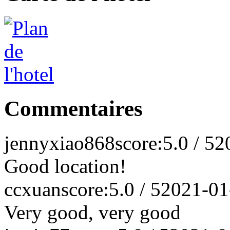
Commentaires
jennyxiao868
score:5.0 / 5
2
Good location!
ccxuan
score:5.0 / 5
2021-01
Very good, very good