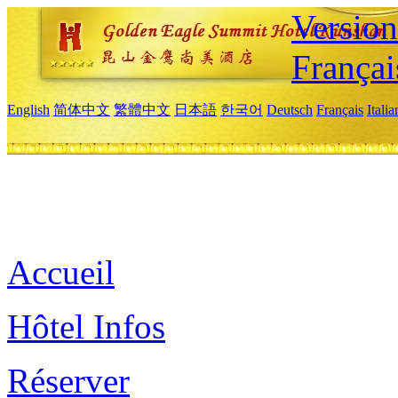
Versio
Françai
English
简体中文
繁體中文
日本語
한국어
Deutsch
Français
Itali
Accueil
Hôtel Infos
Réserver