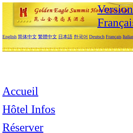
Versio
Françai
English
简体中文
繁體中文
日本語
한국어
Deutsch
Français
Itali
Accueil
Hôtel Infos
Réserver