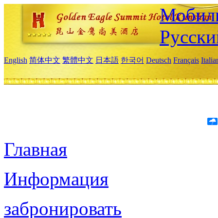
Мобиль
Русски
English
简体中文
繁體中文
日本語
한국어
Deutsch
Français
Itali
Главная
Информация
забронировать