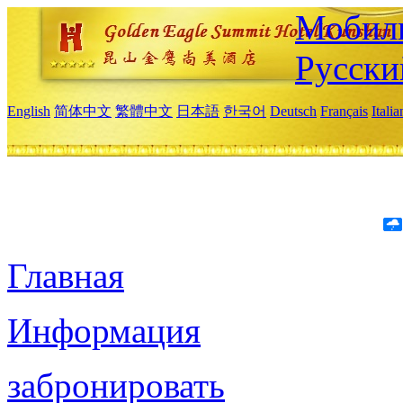
Мобиль
Русски
English
简体中文
繁體中文
日本語
한국어
Deutsch
Français
Itali
Главная
Информация
забронировать