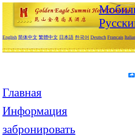
Мобиль
Русски
English
简体中文
繁體中文
日本語
한국어
Deutsch
Français
Itali
Главная
Информация
забронировать