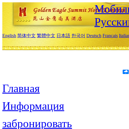
Мобиль
Русски
English
简体中文
繁體中文
日本語
한국어
Deutsch
Français
Itali
Главная
Информация
забронировать