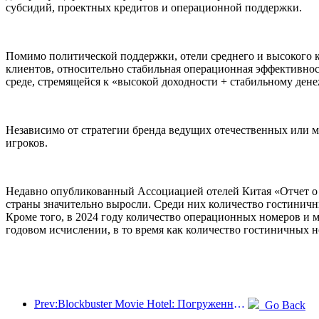
субсидий, проектных кредитов и операционной поддержки.
Помимо политической поддержки, отели среднего и высокого 
клиентов, относительно стабильная операционная эффективно
среде, стремящейся к «высокой доходности + стабильному ден
Независимо от стратегии бренда ведущих отечественных или м
игроков.
Недавно опубликованный Ассоциацией отелей Китая «Отчет о р
страны значительно выросли. Среди них количество гостиничны
Кроме того, в 2024 году количество операционных номеров и 
годовом исчислении, в то время как количество гостиничных н
Prev:Blockbuster Movie Hotel: Погруженный в путешествие света и тени, Blockbuster Movie Hotel определяет новый опыт путешествий
Go Back