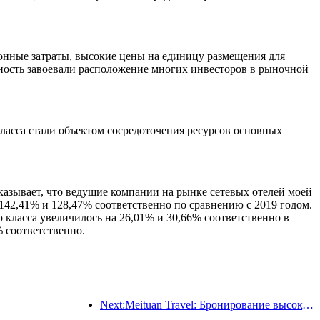
онные затраты, высокие цены на единицу размещения для
ность завоевали расположение многих инвесторов в рыночной
ласса стали объектом сосредоточения ресурсов основных
казывает, что ведущие компании на рынке сетевых отелей моей
142,41% и 128,47% соответственно по сравнению с 2019 годом.
 класса увеличилось на 26,01% и 30,66% соответственно в
% соответственно.
Next:Meituan Travel: Бронирование высокозвездочных отелей в уездах во время Праздника драконьих лодок очень популярно, причем основными клиентами становятся семьи с детьми