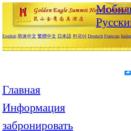
Мобиль
Русски
English
简体中文
繁體中文
日本語
한국어
Deutsch
Français
Itali
Главная
Информация
забронировать