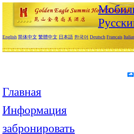
Мобиль
Русски
English
简体中文
繁體中文
日本語
한국어
Deutsch
Français
Itali
Главная
Информация
забронировать