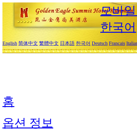
모바일
한국어
English
简体中文
繁體中文
日本語
한국어
Deutsch
Français
Itali
홈
옵션 정보