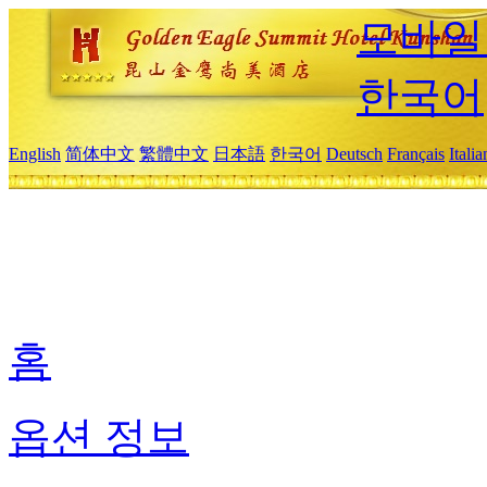
모바일
한국어
English
简体中文
繁體中文
日本語
한국어
Deutsch
Français
Itali
홈
옵션 정보