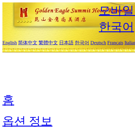
모바일
한국어
English
简体中文
繁體中文
日本語
한국어
Deutsch
Français
Itali
홈
옵션 정보