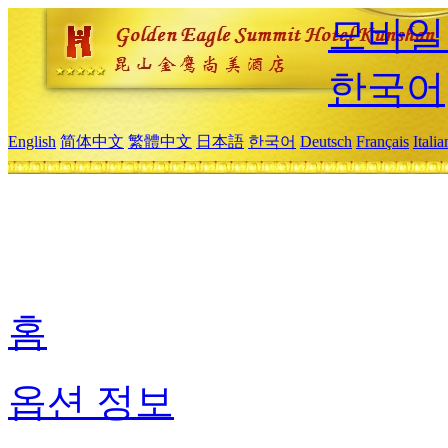
모바일
한국어
English
简体中文
繁體中文
日本語
한국어
Deutsch
Français
Itali
홈
옵션 정보