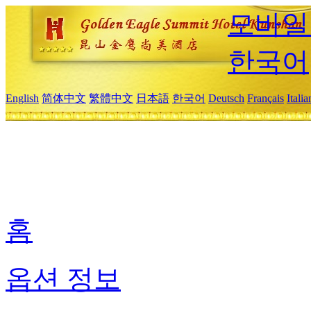
모바일
한국어
English
简体中文
繁體中文
日本語
한국어
Deutsch
Français
Itali
홈
옵션 정보