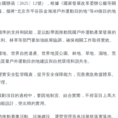
函〔2025〕12號），根據《國家發展改革委辦公廳等關
議，擬將“北京市平谷區金海湖戶外運動目的地”等49個目的地
準的支持和賦能，是以點帶面推動我國戶外運動產業發展的
水利、林草等部門要加強統籌協調，確保相關工作取得實效。
地、世界自然遺產、世界地質公園、林地、草地、濕地、荒
高質量戶外運動目的地建設與自然環境和諧共生。
實安全監管職責，提升安全保障能力，完善應急救援體系。
管理。
謀劃項目的過程中，要因地制宜、結合實際，不得盲目上馬大
功能設計，突出簡約實用。
推動賽事活動、設施建設、運營管理等各項舉措落實落地。