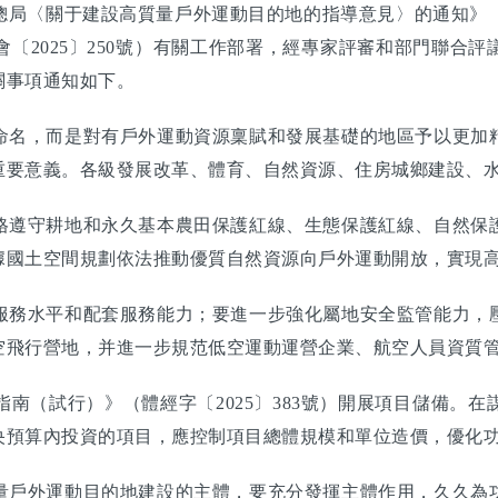
〈關于建設高質量戶外運動目的地的指導意見〉的通知》（國辦
2025〕250號）有關工作部署，經專家評審和部門聯合評
關事項通知如下。
名，而是對有戶外運動資源稟賦和發展基礎的地區予以更加精
重要意義。各級發展改革、體育、自然資源、住房城鄉建設、
遵守耕地和永久基本農田保護紅線、生態保護紅線、自然保護
據國土空間規劃依法推動優質自然資源向戶外運動開放，實現
務水平和配套服務能力；要進一步強化屬地安全監管能力，壓
空飛行營地，并進一步規范低空運動運營企業、航空人員資質
（試行）》（體經字〔2025〕383號）開展項目儲備。在
央預算內投資的項目，應控制項目總體規模和單位造價，優化
戶外運動目的地建設的主體，要充分發揮主體作用，久久為功