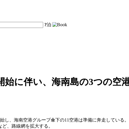
?
泊
始に伴い、海南島の3つの空港
始し、海南空港グループ傘下の11空港は準備に奔走している。海
るなど、路線網を拡大する。