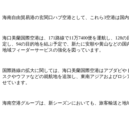
海南自由貿易港の玄関口ハブ空港として、これら3空港は国
海口美蘭国際空港は、171路線で11万7400便を運航し、1
定し、94の目的地を結ぶ予定で、新たに安順や黄山などの国
地域フィーダーサービスの強化を図っています。
国際路線の拡大に関しては、海口美蘭国際空港はアブダビや
スクやウファなどの就航地を追加し、東南アジアおよびロシ
せています。
海南空港グループは、新シーズンにおいても、旅客輸送と地