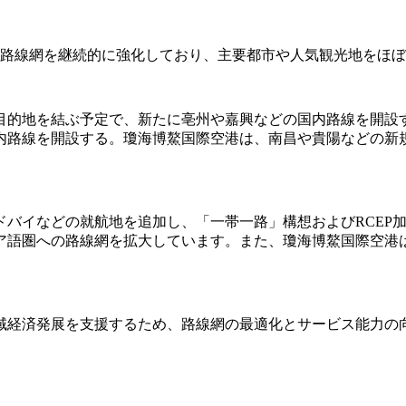
内路線網を継続的に強化しており、主要都市や人気観光地をほ
28の目的地を結ぶ予定で、新たに亳州や嘉興などの国内路線を開設す
内路線を開設する。瓊海博鰲国際空港は、南昌や貴陽などの新規
ドバイなどの就航地を追加し、「一帯一路」構想およびRCEP
ア語圏への路線網を拡大しています。また、瓊海博鰲国際空港
域経済発展を支援するため、路線網の最適化とサービス能力の