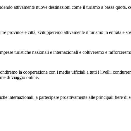
ndendo attivamente nuove destinazioni come il turismo a bassa quota, co
rovince e città, svilupperemo attivamente il turismo in entrata e sosterr
ese turistiche nazionali e internazionali e coltiveremo e rafforzeremo l
diremo la cooperazione con i media ufficiali a tutti i livelli, condurremo
rme di viaggio online.
e internazionali, a partecipare proattivamente alle principali fiere di se