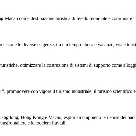
cao come destinazione turistica di livello mondiale e coordinare lo s
precisione le diverse esigenze, tra cui tempo libero e vacanze, visite turis
stiche, ottimizzare la costruzione di sistemi di supporto come alloggi 
", promuovere con vigore il turismo industriale, il turismo scientifico e 
ra Guangdong, Hong Kong e Macao, esploriamo appieno le risorse dei baci
sfrontaliere e le crociere fluviali.