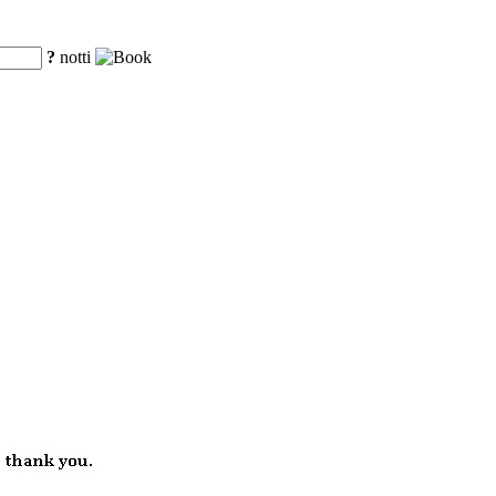
?
notti