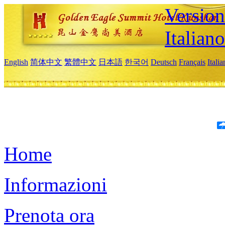
Version
Italiano
English
简体中文
繁體中文
日本語
한국어
Deutsch
Français
Itali
Home
Informazioni
Prenota ora