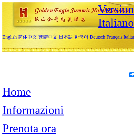
Version
Italiano
English
简体中文
繁體中文
日本語
한국어
Deutsch
Français
Itali
Home
Informazioni
Prenota ora