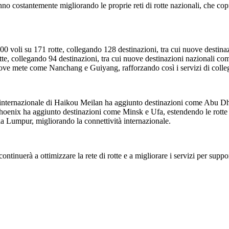
no costantemente migliorando le proprie reti di rotte nazionali, che copro
0 voli su 171 rotte, collegando 128 destinazioni, tra cui nuove destina
otte, collegando 94 destinazioni, tra cui nuove destinazioni nazionali
uove mete come Nanchang e Guiyang, rafforzando così i servizi di colle
rto internazionale di Haikou Meilan ha aggiunto destinazioni come Abu D
oenix ha aggiunto destinazioni come Minsk e Ufa, estendendo le rotte ver
a Lumpur, migliorando la connettività internazionale.
tinuerà a ottimizzare la rete di rotte e a migliorare i servizi per suppo