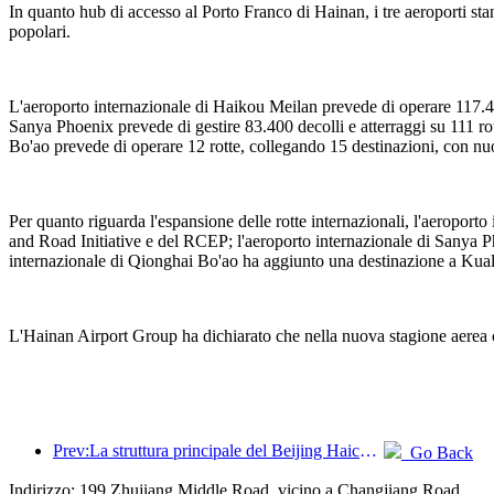
In quanto hub di accesso al Porto Franco di Hainan, i tre aeroporti stan
popolari.
L'aeroporto internazionale di Haikou Meilan prevede di operare 117.40
Sanya Phoenix prevede di gestire 83.400 decolli e atterraggi su 111 r
Bo'ao prevede di operare 12 rotte, collegando 15 destinazioni, con n
Per quanto riguarda l'espansione delle rotte internazionali, l'aeropo
and Road Initiative e del RCEP; l'aeroporto internazionale di Sanya Ph
internazionale di Qionghai Bo'ao ha aggiunto una destinazione a Kual
L'Hainan Airport Group ha dichiarato che nella nuova stagione aerea con
Prev:La struttura principale del Beijing Haichang Ocean Park dovrebbe raggiungere la sommità entro la fine dell'anno, con il completamento e l'apertura previsti per il 2027.
Go Back
Indirizzo: 199 Zhujiang Middle Road, vicino a Changjiang Road