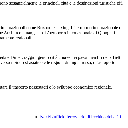
no sostanzialmente le principali città e le destinazioni turistiche più
zioni nazionali come Bozhou e Jiaxing. L'aeroporto internazionale di
 come Anshun e Huangshan. L'aeroporto internazionale di Qionghai
gamento regionali.
habi e Dubai, raggiungendo città chiave nei paesi membri della Belt
so il Sud-est asiatico e le regioni di lingua russa; e l'aeroporto
rtare il trasporto passeggeri e lo sviluppo economico regionale.
Next:L'ufficio ferroviario di Pechino della Cina ha avviato il servizio di trasporto passeggeri per le festività del Festival di Qingming, prevedendo di trasportare 7,37 milioni di passeggeri.