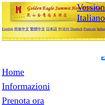
Version
Italiano
English
简体中文
繁體中文
日本語
한국어
Deutsch
Français
Itali
Home
Informazioni
Prenota ora