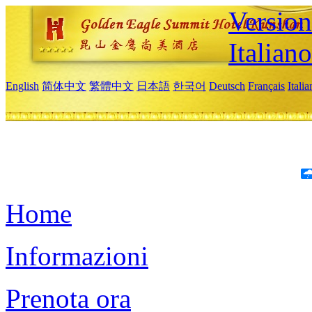
Version
Italiano
English
简体中文
繁體中文
日本語
한국어
Deutsch
Français
Itali
Home
Informazioni
Prenota ora