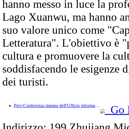
hanno messo in luce la profo
Lago Xuanwu, ma hanno anch
suo valore unico come "Cap
Letteratura". L'obiettivo è "
cultura e promuovere la cult
soddisfacendo le esigenze di 
dei turisti.
Prev:Conferenza stampa dell'Ufficio informazioni del Consiglio di Stato: Attualmente, nel mio Paese ci sono 28 porti di frontiera in grado di fornire servizi turistici con guida autonoma
Go 
Indirizzo: 199 Zhujiang Mi