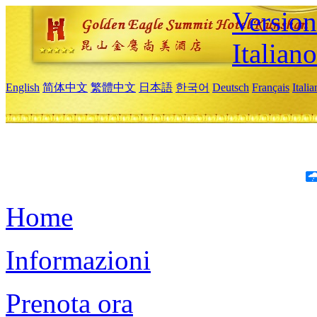
Version
Italiano
English
简体中文
繁體中文
日本語
한국어
Deutsch
Français
Itali
Home
Informazioni
Prenota ora