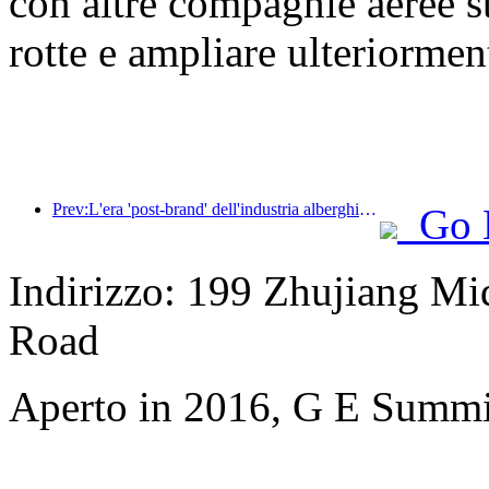
con altre compagnie aeree s
rotte e ampliare ulteriorment
Prev:L'era 'post-brand' dell'industria alberghiera: dall'espansione su larga scala all'efficienza al primo posto
Go 
Indirizzo: 199 Zhujiang Mi
Road
Aperto in 2016, G E Summi