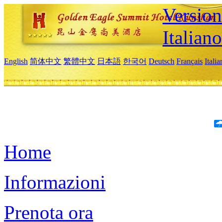
Version
Italiano
English
简体中文
繁體中文
日本語
한국어
Deutsch
Français
Itali
Home
Informazioni
Prenota ora