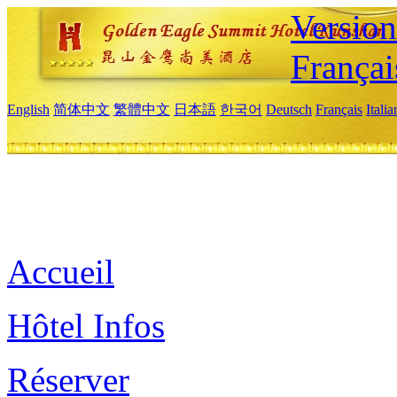
Versio
Françai
English
简体中文
繁體中文
日本語
한국어
Deutsch
Français
Itali
Accueil
Hôtel Infos
Réserver