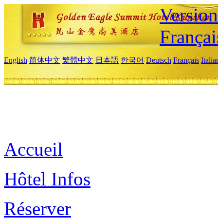
Versio
Françai
English
简体中文
繁體中文
日本語
한국어
Deutsch
Français
Itali
Accueil
Hôtel Infos
Réserver