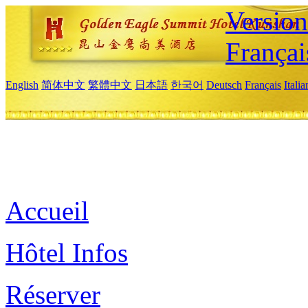
Versio
Françai
English
简体中文
繁體中文
日本語
한국어
Deutsch
Français
Itali
Accueil
Hôtel Infos
Réserver