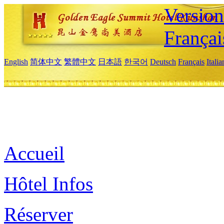
Versio
Françai
English
简体中文
繁體中文
日本語
한국어
Deutsch
Français
Itali
Accueil
Hôtel Infos
Réserver