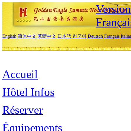
Versio
Françai
English
简体中文
繁體中文
日本語
한국어
Deutsch
Français
Itali
Accueil
Hôtel Infos
Réserver
Équipements