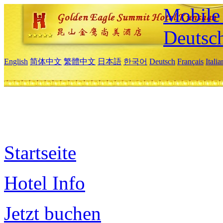
Mobile 
Deutsc
English
简体中文
繁體中文
日本語
한국어
Deutsch
Français
Itali
Startseite
Hotel Info
Jetzt buchen