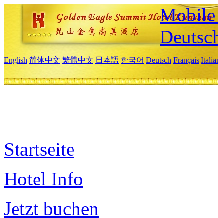
Mobile 
Deutsc
English
简体中文
繁體中文
日本語
한국어
Deutsch
Français
Itali
Startseite
Hotel Info
Jetzt buchen