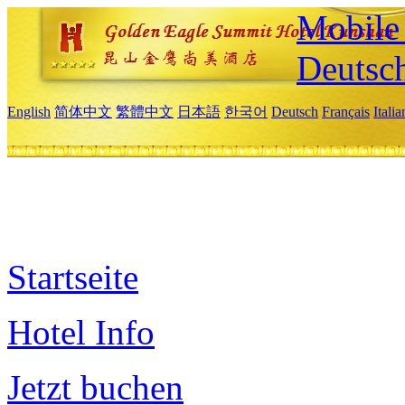
Mobile 
Deutsc
English
简体中文
繁體中文
日本語
한국어
Deutsch
Français
Itali
Startseite
Hotel Info
Jetzt buchen