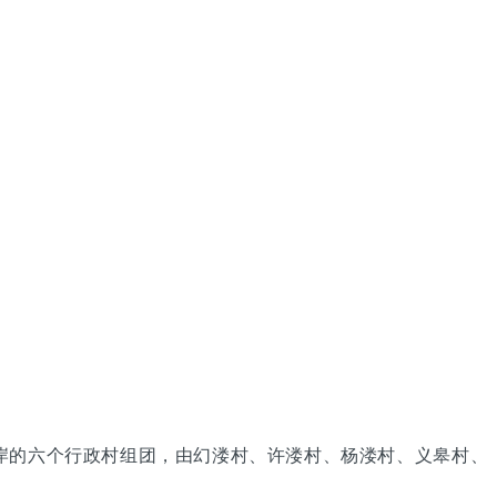
岸的六个行政村组团，由幻溇村、许溇村、杨溇村、义皋村、