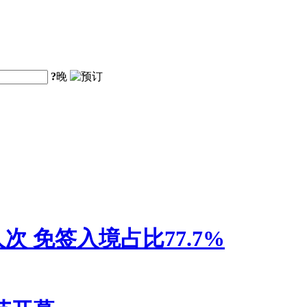
?
晚
人次 免签入境占比77.7%