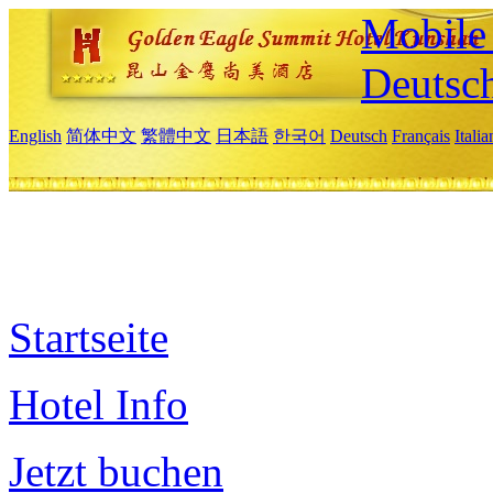
Mobile 
Deutsc
English
简体中文
繁體中文
日本語
한국어
Deutsch
Français
Itali
Startseite
Hotel Info
Jetzt buchen